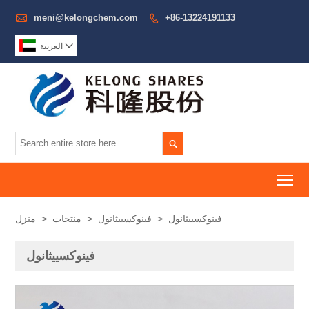

meni@kelongchem.com
+86-13224191133


العربية

To
فينوكسييثانول
>
فينوكسييثانول
>
منتجات
>
منزل
فينوكسييثانول