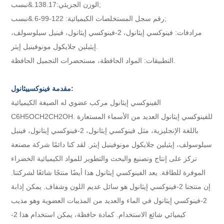
الوزن الجزيئي:138.17.&نبسب;
رقم سجل المستخلصات الكيميائية: 122-99-6.&نبسب;
مرادفات: فينوكسي إيثانول، 2-فينوكسي إيثانول، فينيل سيلوسولف،
إيثيلين جلايكول مونوفينيل إيثر.
التطبيقات: المواد الحافظة، مستحضرات التجميل الحافظة.
مقدمة فينوكسييثانول:
الفينوكسي إيثانول مركب عضوي له الصيغة الكيميائية
C6H5OCH2CH2OH. للفينوكسي إيثانول العديد من الأسماء المستعارة
باللغة الإنجليزية، مثل فينوكسي إيثانول، 2-فينوكسي إيثانول، فينيل
سيلوسولف، إيثيلين جلايكول مونوفينيل إيثر. لقد كنا دائمًا شركة مصنعة
تركز على إنتاج وتصنيع والبحث والتطوير للمواد الكيميائية الخضراء
الموفرة للطاقة. يعد الفينوكسي إيثانول هذا أيضًا منتجًا شائعًا لشركتنا.
إن منتجنا 2-فينوكسي إيثانول هو سائل عديم اللون وشفاف. يمكن إذابة
2-فينوكسي إيثانول في الماء والعديد من المذيبات العضوية وهو مذيب
كيميائي شائع الاستخدام. كمادة حافظة، يمكن استخدام هذا 2-