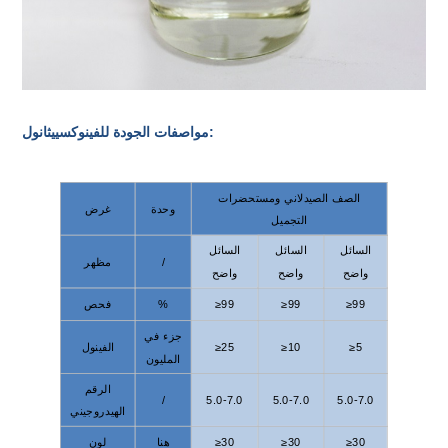
مواصفات الجودة للفينوكسييثانول:
الصف الصيدلاني ومستحضرات
وحدة
غرض
التجميل
السائل
السائل
السائل
/
مظهر
واضح
واضح
واضح
≥99
≥99
≥99
%
فحص
جزء في
≥5
≥10
≥25
الفينول
المليون
الرقم
/
5.0-7.0
5.0-7.0
5.0-7.0
الهيدروجيني
≥30
≥30
≥30
هنا
لون