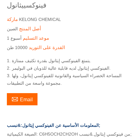
فينوكسييثانول
ماركة
KELONG CHEMICAL
أصل المنتج
الصين
موعد التسليم
أسبوع 1
القدرة على التوريد
10000 طن
1. يتمتع الفينوكسي إيثانول بقدرة تكثيف ممتازة.
2. الفينوكسي إيثانول لديه قابلية عالية للذوبان في البوليمر.
3. المساحة الخضراء السياسية والقانونية للفينوكسي إيثانول، ولها
مجموعة واسعة من التطبيقات.

Email
المعلومات الأساسية عن الفينوكسي إيثانول:&نبسب;
الصيغة الكيميائية: C6H5OCH2CH2OH من فينوكسي إيثانول.&نبسب;