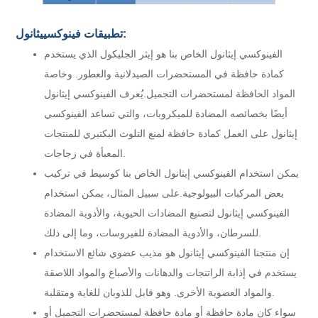
0.2
0.2
0.2
%
ماء
تطبيقات فينوكسييثانول:
الفينوكسي إيثانول الخاص بنا هو إيثر الجليكول الذي يستخدم
كمادة حافظة في المستحضرات الصيدلانية والعطور. وخاصة
المواد الحافظة لمستحضرات التجميل.
يُعرف الفينوكسي إيثانول
أيضًا بخصائصه المضادة للميكروبات، والتي تساعد الفينوكسي
إيثانول على العمل كمادة حافظة لمنع التلوث البكتيري للمنتجات
المعبأة في زجاجات.
يمكن استخدام الفينوكسي إيثانول الخاص بنا كوسيط في تركيب
بعض المركبات البيولوجية.
على سبيل المثال، يمكن استخدام
الفينوكسي إيثانول لتصنيع المضادات الحيوية، والأدوية المضادة
للسرطان، والأدوية المضادة للفيروسات، وما إلى ذلك.
إن منتجنا الفينوكسي إيثانول هو مذيب عضوي شائع الاستخدام
يستخدم في إذابة الراتنجات والدهانات والأصباغ والمواد اللاصقة
والمواد العضوية الأخرى. وهو قابل للذوبان للغاية ومتقلبة.
سواء كان مادة حافظة أو مادة حافظة لمستحضرات التجميل أو